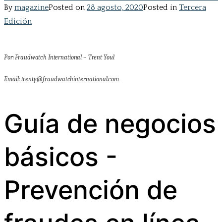
By
magazine
Posted on
28 agosto, 2020
Posted in
Tercera
Edición
Por: Fraudwatch International – Trent Youl
E
mail:
trenty@fraudwatchinternational.com
Guía de negocios
básicos -
Prevención de