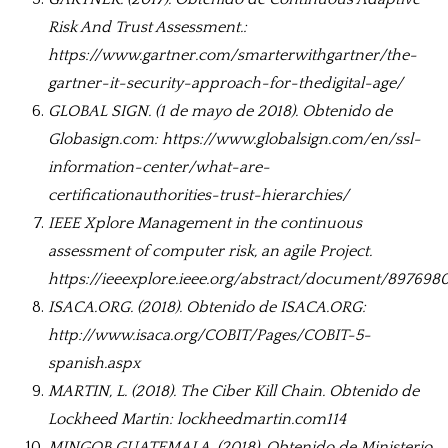
Risk And Trust Assessment.:
https://www.gartner.com/smarterwithgartner/the-
gartner-it-security-approach-for-thedigital-age/
GLOBAL SIGN. (1 de mayo de 2018). Obtenido de
Globasign.com: https://www.globalsign.com/en/ssl-
information-center/what-are-
certificationauthorities-trust-hierarchies/
IEEE Xplore Management in the continuous
assessment of computer risk, an agile Project.
https://ieeexplore.ieee.org/abstract/document/897698
ISACA.ORG. (2018). Obtenido de ISACA.ORG:
http://www.isaca.org/COBIT/Pages/COBIT-5-
spanish.aspx
MARTIN, L. (2018). The Ciber Kill Chain. Obtenido de
Lockheed Martin: lockheedmartin.com114
MINGOB GUATEMALA. (2018). Obtenido de Ministerio