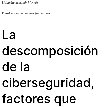
LinkedIn:
Armando Monzón
Email:
armandomon.zone@gmail.com
La
descomposición
de la
ciberseguridad,
factores que