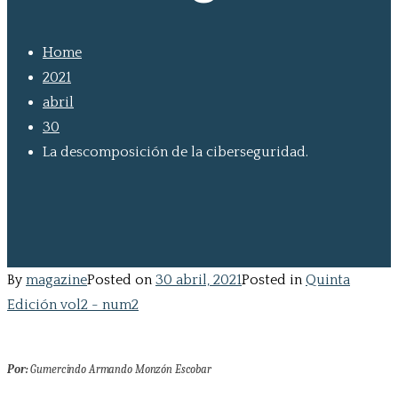
Home
2021
abril
30
La descomposición de la ciberseguridad.
By
magazine
Posted on
30 abril, 2021
Posted in
Quinta
Edición vol2 - num2
Por:
Gumercindo Armando Monzón Escobar